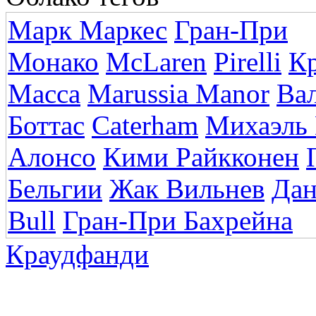
Марк Маркес
Гран-При
Монако
McLaren
Pirelli
К
Масса
Marussia Manor
Ва
Боттас
Caterham
Михаэль
Алонсо
Кими Райкконен
Бельгии
Жак Вильнев
Дан
Bull
Гран-При Бахрейна
Краудфанди