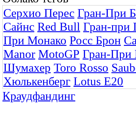
Серхио Перес
Гран-При Б
Сайнс
Red Bull
Гран-при 
При Монако
Росс Брон
Ca
Manor
MotoGP
Гран-При 
Шумахер
Toro Rosso
Saub
Хюлькенберг
Lotus E20
Краудфандинг