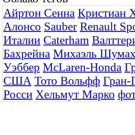
Айртон Сенна
Кристиан 
Алонсо
Sauber
Renault Sp
Италии
Caterham
Валттер
Бахрейна
Михаэль Шумах
Уэббер
McLaren-Honda
Г
США
Тото Вольфф
Гран-
Росси
Хельмут Марко
фо