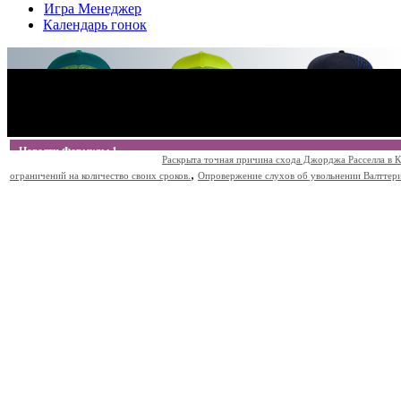
Игра Менеджер
Календарь гонок
Новости Формулы 1
Раскрыта точная причина схода Джорджа Расселла в К
,
ограничений на количество своих сроков.
Опровержение слухов об увольнении Валттери Б