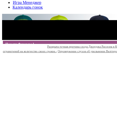
Игра Менеджер
Календарь гонок
Новости Формулы 1
Раскрыта точная причина схода Джорджа Расселла в К
,
ограничений на количество своих сроков.
Опровержение слухов об увольнении Валттери Б