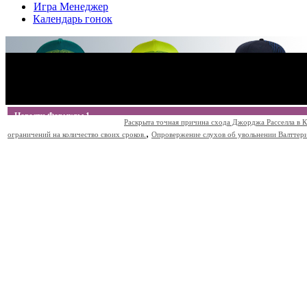
Игра Менеджер
Календарь гонок
Новости Формулы 1
Раскрыта точная причина схода Джорджа Расселла в К
,
ограничений на количество своих сроков.
Опровержение слухов об увольнении Валттери Б