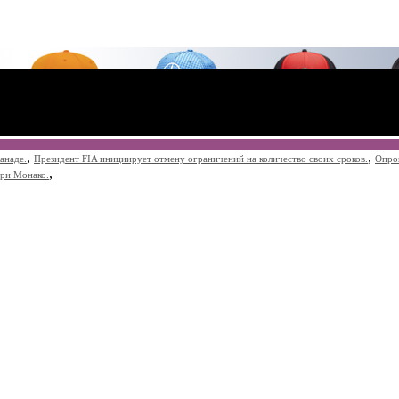
,
,
анаде.
Президент FIA инициирует отмену ограничений на количество своих сроков.
Опро
,
при Монако.