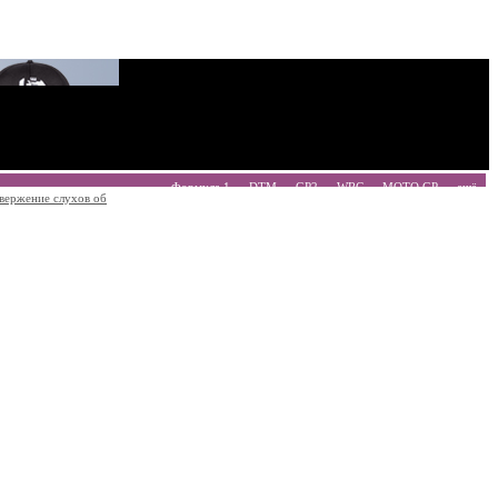
Формула 1
DTM
GP2
WRC
MOTO GP
ещё
вержение слухов об