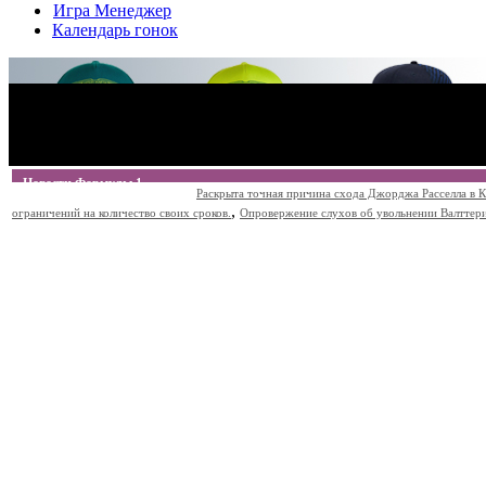
Игра Менеджер
Календарь гонок
Новости Формулы 1
Раскрыта точная причина схода Джорджа Расселла в К
,
ограничений на количество своих сроков.
Опровержение слухов об увольнении Валттери Б