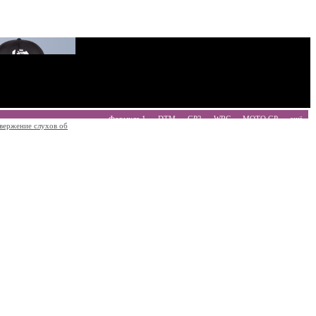
Формула 1
DTM
GP2
WRC
MOTO GP
ещё
вержение слухов об