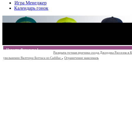
Игра Менеджер
Календарь гонок
Новости Формулы 1
Раскрыта точная причина схода Джорджа Расселла в К
,
увольнении Валттери Боттаса из Cadillac.
Ограничение максималь