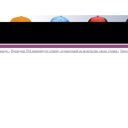
,
,
анаде.
Президент FIA инициирует отмену ограничений на количество своих сроков.
Опро