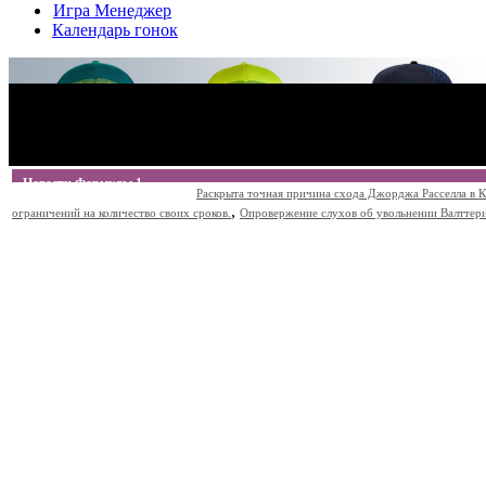
Игра Менеджер
Календарь гонок
Новости Формулы 1
Раскрыта точная причина схода Джорджа Расселла в К
,
ограничений на количество своих сроков.
Опровержение слухов об увольнении Валттери Б