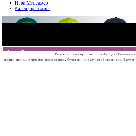
Игра Менеджер
Календарь гонок
Новости Формулы 1
Раскрыта точная причина схода Джорджа Расселла в К
,
ограничений на количество своих сроков.
Опровержение слухов об увольнении Валттери Б