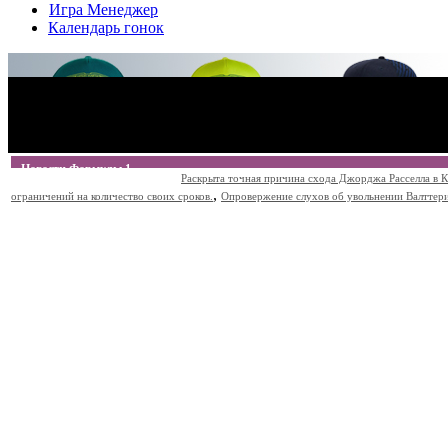
Игра Менеджер
Календарь гонок
Новости Формулы 1
Раскрыта точная причина схода Джорджа Расселла в К
,
ограничений на количество своих сроков.
Опровержение слухов об увольнении Валттери Б