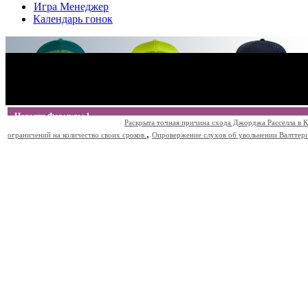
Игра Менеджер
Календарь гонок
Новости Формулы 1
Раскрыта точная причина схода Джорджа Расселла в К
,
ограничений на количество своих сроков.
Опровержение слухов об увольнении Валттери Б