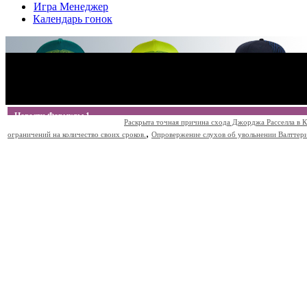
Игра Менеджер
Календарь гонок
Новости Формулы 1
Раскрыта точная причина схода Джорджа Расселла в К
,
ограничений на количество своих сроков.
Опровержение слухов об увольнении Валттери Б