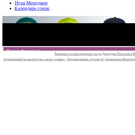
Игра Менеджер
Календарь гонок
Новости Формулы 1
Раскрыта точная причина схода Джорджа Расселла в К
,
ограничений на количество своих сроков.
Опровержение слухов об увольнении Валттери Б