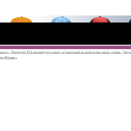
,
,
анаде.
Президент FIA инициирует отмену ограничений на количество своих сроков.
Опро
,
при Монако.