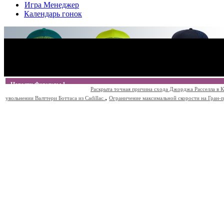
Игра Менеджер
Календарь гонок
Новости Формулы 1
Раскрыта точная причина схода Джорджа Расселла в К
,
увольнении Валттери Боттаса из Cadillac.
Ограничение максимальной скорости на Гран-