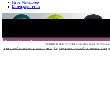
Игра Менеджер
Календарь гонок
Новости Формулы 1
Раскрыта точная причина схода Джорджа Расселла в К
,
ограничений на количество своих сроков.
Опровержение слухов об увольнении Валттери Б