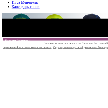
Игра Менеджер
Календарь гонок
Новости Формулы 1
Раскрыта точная причина схода Джорджа Расселла в К
,
ограничений на количество своих сроков.
Опровержение слухов об увольнении Валттери Б