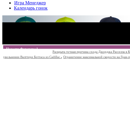
Игра Менеджер
Календарь гонок
Новости Формулы 1
Раскрыта точная причина схода Джорджа Расселла в К
,
увольнении Валттери Боттаса из Cadillac.
Ограничение максимальной скорости на Гран-