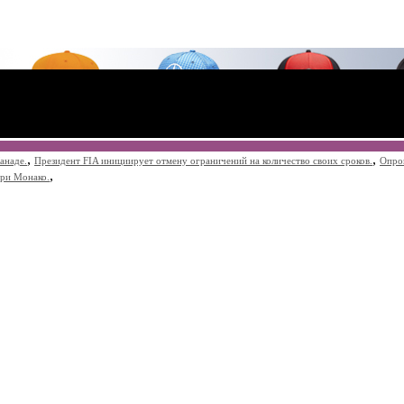
,
,
анаде.
Президент FIA инициирует отмену ограничений на количество своих сроков.
Опро
,
при Монако.