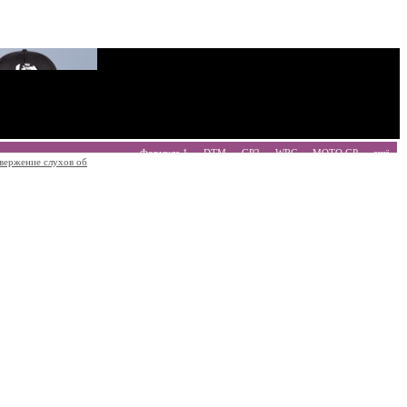
Формула 1
DTM
GP2
WRC
MOTO GP
ещё
вержение слухов об