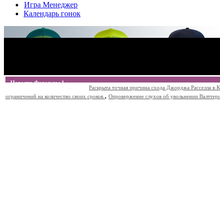
Игра Менеджер
Календарь гонок
Новости Формулы 1
Раскрыта точная причина схода Джорджа Расселла в К
,
ограничений на количество своих сроков.
Опровержение слухов об увольнении Валттери Б