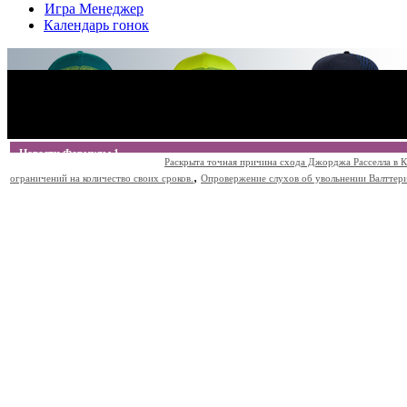
Игра Менеджер
Календарь гонок
Новости Формулы 1
Раскрыта точная причина схода Джорджа Расселла в К
,
ограничений на количество своих сроков.
Опровержение слухов об увольнении Валттери Б