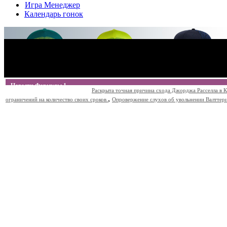
Игра Менеджер
Календарь гонок
Новости Формулы 1
Раскрыта точная причина схода Джорджа Расселла в К
,
ограничений на количество своих сроков.
Опровержение слухов об увольнении Валттери Б