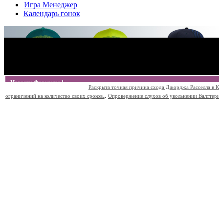
Игра Менеджер
Календарь гонок
Новости Формулы 1
Раскрыта точная причина схода Джорджа Расселла в К
,
ограничений на количество своих сроков.
Опровержение слухов об увольнении Валттери Б