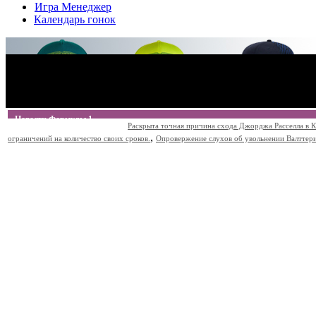
Игра Менеджер
Календарь гонок
Новости Формулы 1
Раскрыта точная причина схода Джорджа Расселла в К
,
ограничений на количество своих сроков.
Опровержение слухов об увольнении Валттери Б