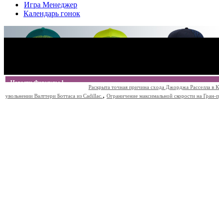
Игра Менеджер
Календарь гонок
Новости Формулы 1
Раскрыта точная причина схода Джорджа Расселла в К
,
увольнении Валттери Боттаса из Cadillac.
Ограничение максимальной скорости на Гран-