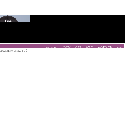
Формула 1
DTM
GP2
WRC
MOTO GP
ещё
вержение слухов об