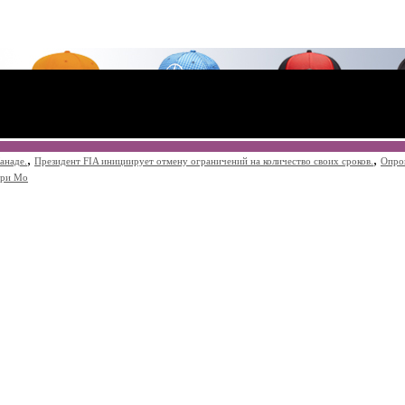
,
,
анаде.
Президент FIA инициирует отмену ограничений на количество своих сроков.
Опро
при Мо