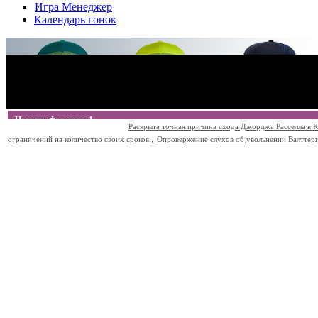
Игра Менеджер
Календарь гонок
Новости Формулы 1
Раскрыта точная причина схода Джорджа Расселла в К
,
ограничений на количество своих сроков.
Опровержение слухов об увольнении Валттери Б