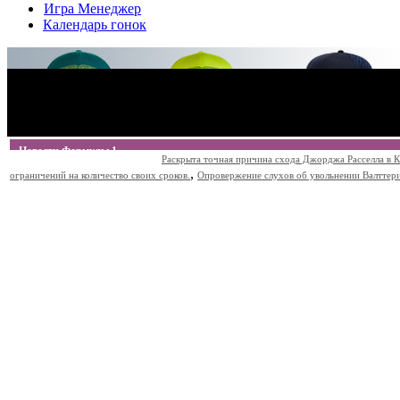
Игра Менеджер
Календарь гонок
Новости Формулы 1
Раскрыта точная причина схода Джорджа Расселла в К
,
ограничений на количество своих сроков.
Опровержение слухов об увольнении Валттери Б