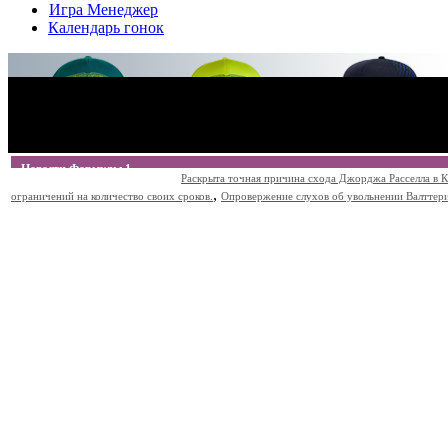
Игра Менеджер
Календарь гонок
Новости Формулы 1
Раскрыта точная причина схода Джорджа Расселла в К
,
ограничений на количество своих сроков.
Опровержение слухов об увольнении Валттери Б