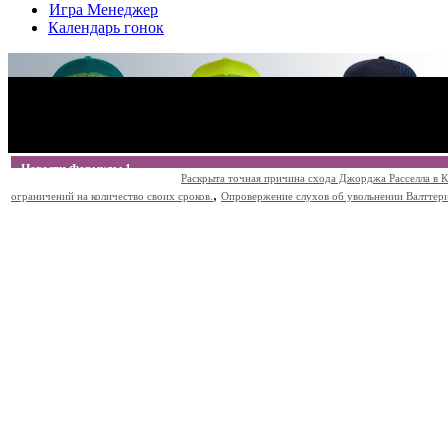
Игра Менеджер
Календарь гонок
Новости Формулы 1
Раскрыта точная причина схода Джорджа Расселла в К
,
ограничений на количество своих сроков.
Опровержение слухов об увольнении Валттери Б