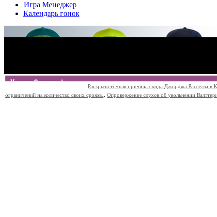
Игра Менеджер
Календарь гонок
Новости Формулы 1
Раскрыта точная причина схода Джорджа Расселла в К
,
ограничений на количество своих сроков.
Опровержение слухов об увольнении Валттери Б