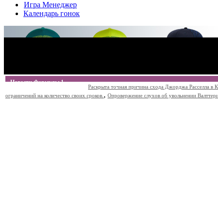
Игра Менеджер
Календарь гонок
Новости Формулы 1
Раскрыта точная причина схода Джорджа Расселла в К
,
ограничений на количество своих сроков.
Опровержение слухов об увольнении Валттери Б