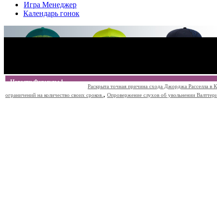
Игра Менеджер
Календарь гонок
Новости Формулы 1
Раскрыта точная причина схода Джорджа Расселла в К
,
ограничений на количество своих сроков.
Опровержение слухов об увольнении Валттери Б