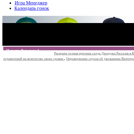
Игра Менеджер
Календарь гонок
Новости Формулы 1
Раскрыта точная причина схода Джорджа Расселла в К
,
ограничений на количество своих сроков.
Опровержение слухов об увольнении Валттери Б