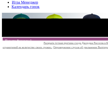
Игра Менеджер
Календарь гонок
Новости Формулы 1
Раскрыта точная причина схода Джорджа Расселла в К
,
ограничений на количество своих сроков.
Опровержение слухов об увольнении Валттери Б