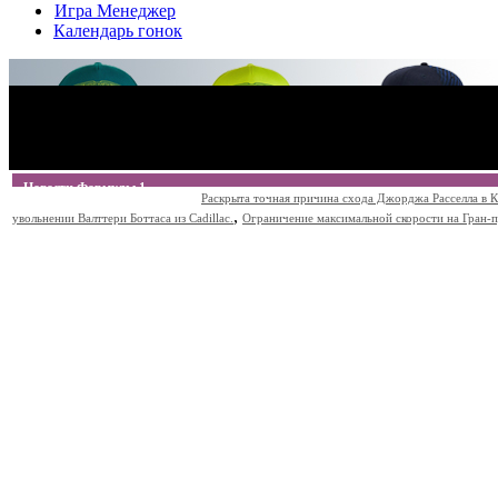
Игра Менеджер
Календарь гонок
Новости Формулы 1
Раскрыта точная причина схода Джорджа Расселла в К
,
увольнении Валттери Боттаса из Cadillac.
Ограничение максимальной скорости на Гран-