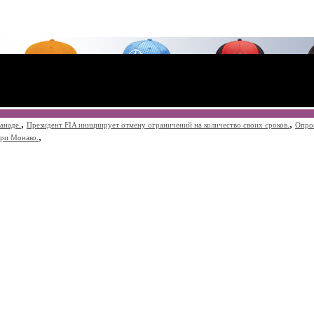
,
,
анаде.
Президент FIA инициирует отмену ограничений на количество своих сроков.
Опро
,
при Монако.