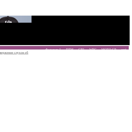
Формула 1
DTM
GP2
WRC
MOTO GP
ещё
вержение слухов об