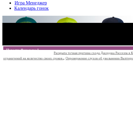
Игра Менеджер
Календарь гонок
Новости Формулы 1
Раскрыта точная причина схода Джорджа Расселла в К
,
ограничений на количество своих сроков.
Опровержение слухов об увольнении Валттери Б