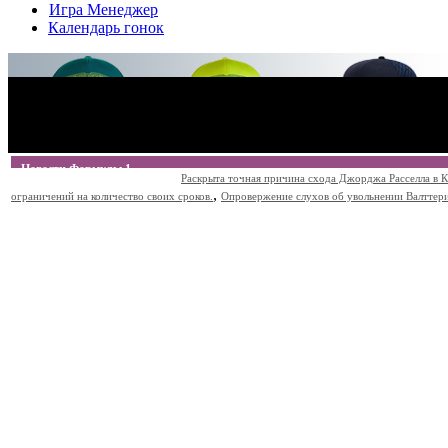
Игра Менеджер
Календарь гонок
Новости Формулы 1
Раскрыта точная причина схода Джорджа Расселла в К
,
ограничений на количество своих сроков.
Опровержение слухов об увольнении Валттери Б