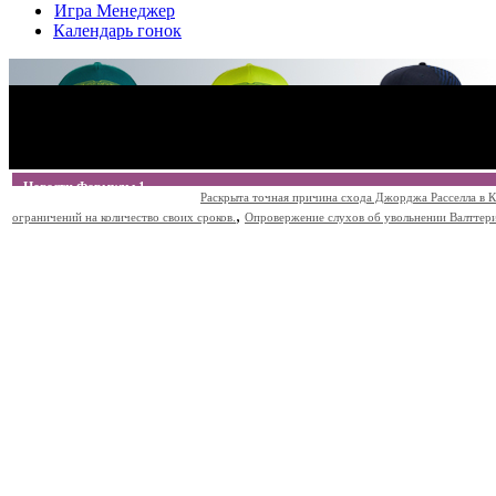
Игра Менеджер
Календарь гонок
Новости Формулы 1
Раскрыта точная причина схода Джорджа Расселла в К
,
ограничений на количество своих сроков.
Опровержение слухов об увольнении Валттери Б