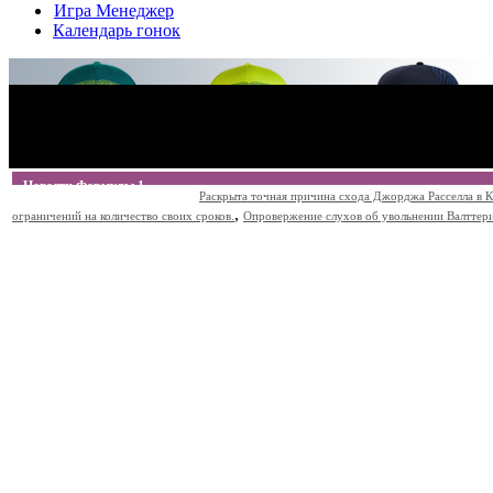
Игра Менеджер
Календарь гонок
Новости Формулы 1
Раскрыта точная причина схода Джорджа Расселла в К
,
ограничений на количество своих сроков.
Опровержение слухов об увольнении Валттери Б