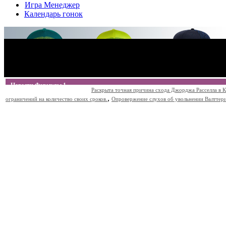
Игра Менеджер
Календарь гонок
Новости Формулы 1
Раскрыта точная причина схода Джорджа Расселла в К
,
ограничений на количество своих сроков.
Опровержение слухов об увольнении Валттери Б