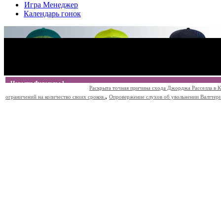
Игра Менеджер
Календарь гонок
Новости Формулы 1
Раскрыта точная причина схода Джорджа Расселла в К
,
ограничений на количество своих сроков.
Опровержение слухов об увольнении Валттери Б