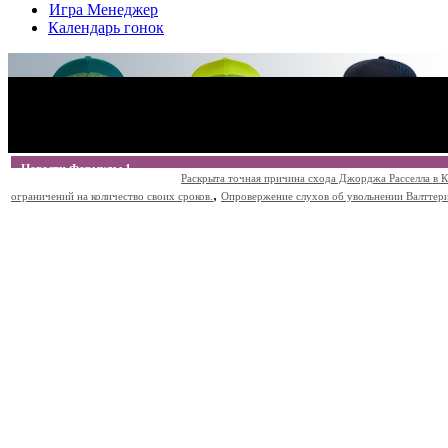
Игра Менеджер
Календарь гонок
Новости Формулы 1
Раскрыта точная причина схода Джорджа Расселла в К
,
ограничений на количество своих сроков.
Опровержение слухов об увольнении Валттери Б