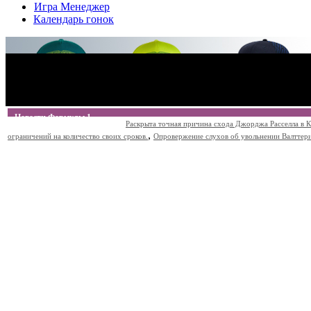
Игра Менеджер
Календарь гонок
Новости Формулы 1
Раскрыта точная причина схода Джорджа Расселла в К
,
ограничений на количество своих сроков.
Опровержение слухов об увольнении Валттери Б