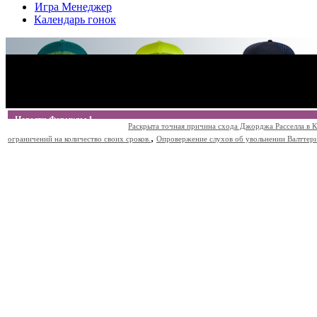
Игра Менеджер
Календарь гонок
Новости Формулы 1
Раскрыта точная причина схода Джорджа Расселла в К
,
ограничений на количество своих сроков.
Опровержение слухов об увольнении Валттери Б