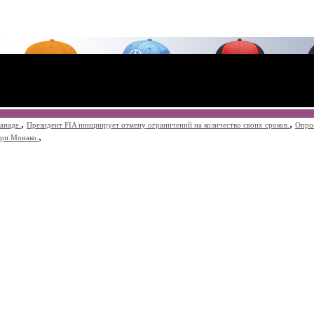
,
,
анаде.
Президент FIA инициирует отмену ограничений на количество своих сроков.
Опро
,
при Монако.