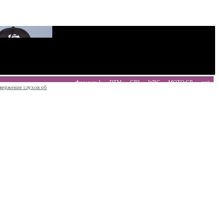
Формула 1
DTM
GP2
WRC
MOTO GP
ещё
вержение слухов об