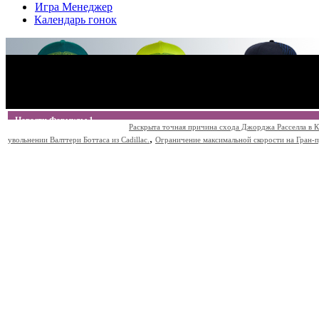
Игра Менеджер
Календарь гонок
Новости Формулы 1
Раскрыта точная причина схода Джорджа Расселла в К
,
увольнении Валттери Боттаса из Cadillac.
Ограничение максимальной скорости на Гран-