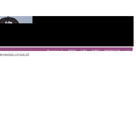
Формула 1
DTM
GP2
WRC
MOTO GP
ещё
вержение слухов об