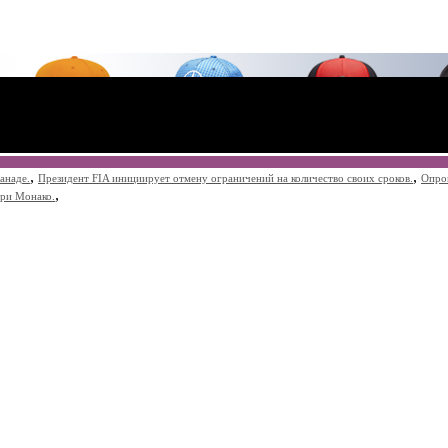
,
,
анаде.
Президент FIA инициирует отмену ограничений на количество своих сроков.
Опро
,
при Монако.