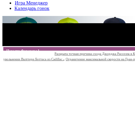
Игра Менеджер
Календарь гонок
Новости Формулы 1
Раскрыта точная причина схода Джорджа Расселла в К
,
увольнении Валттери Боттаса из Cadillac.
Ограничение максимальной скорости на Гран-