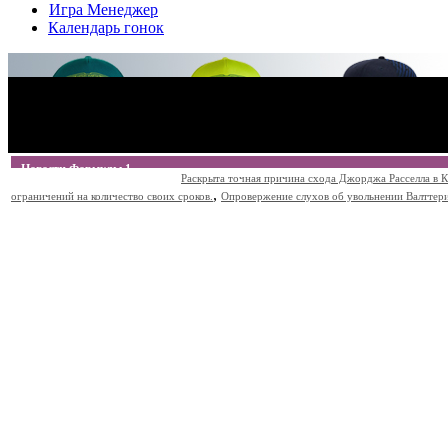
Игра Менеджер
Календарь гонок
Новости Формулы 1
Раскрыта точная причина схода Джорджа Расселла в К
,
ограничений на количество своих сроков.
Опровержение слухов об увольнении Валттери Б