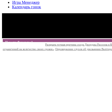
Игра Менеджер
Календарь гонок
Новости Формулы 1
Раскрыта точная причина схода Джорджа Расселла в К
,
ограничений на количество своих сроков.
Опровержение слухов об увольнении Валттери Б