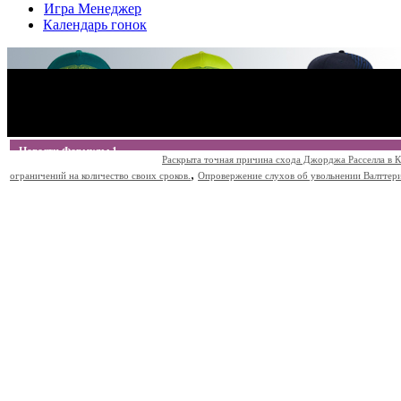
Игра Менеджер
Календарь гонок
Новости Формулы 1
Раскрыта точная причина схода Джорджа Расселла в К
,
ограничений на количество своих сроков.
Опровержение слухов об увольнении Валттери Б