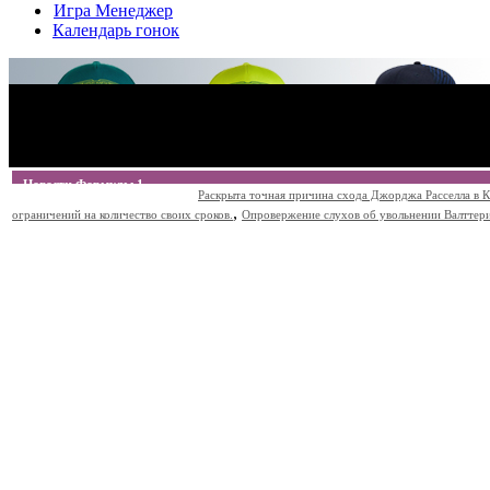
Игра Менеджер
Календарь гонок
Новости Формулы 1
Раскрыта точная причина схода Джорджа Расселла в К
,
ограничений на количество своих сроков.
Опровержение слухов об увольнении Валттери Б